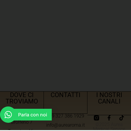
DOVE CI
CONTATTI
I NOSTRI
TROVIAMO
CANALI
Parla con noi
+39 327 386 1929
Roma – Via Angelo
Brofferio 7
©2025 Aurea
info@aurearoma.it
Medical Service