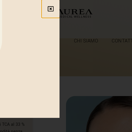
ME
TRATTAMENTI
CHI SIAMO
CONTAT
X
i TCA al 33 %
ondità senza