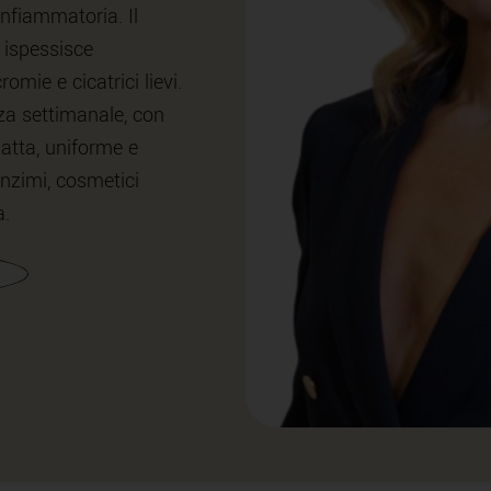
infiammatoria. Il
, ispessisce
mie e cicatrici lievi.
a settimanale, con
patta, uniforme e
nzimi, cosmetici
a.