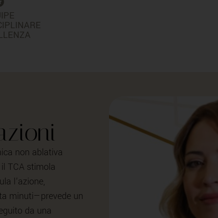
IPE
CIPLINARE
LLENZA
azioni
mica non ablativa
il TCA stimola
la l’azione,
enta minuti—prevede un
seguito da una