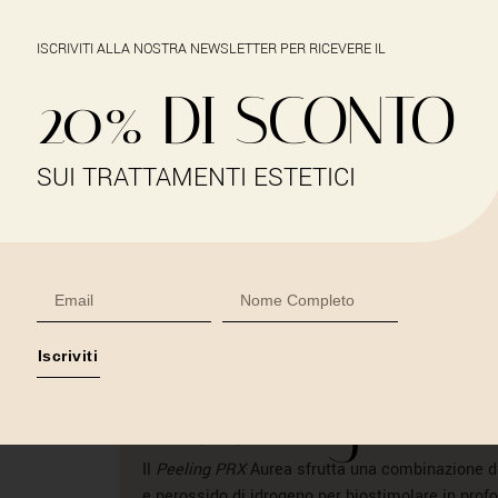
ISCRIVITI ALLA NOSTRA NEWSLETTER PER RICEVERE IL
20% DI SCONTO
HO
SUI TRATTAMENTI ESTETICI
Iscriviti
Peeling PR
Il
Peeling PRX
Aurea sfrutta una combinazione d
e perossido di idrogeno per biostimolare in prof