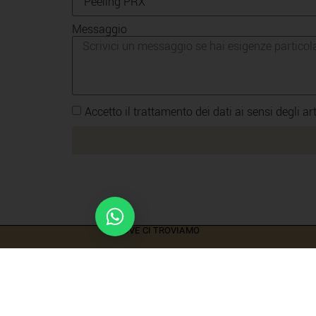
Messaggio
Accetto il trattamento dei dati ai sensi degl
Parla con noi
DOVE CI TROVIAMO
Roma – Via Angelo Brofferio 7
Taranto – Via Mignogna 4