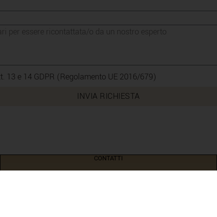
i artt. 13 e 14 GDPR (Regolamento UE 2016/679)
INVIA RICHIESTA
CONTATTI
+39 327 386 1929
info@aurearoma.it