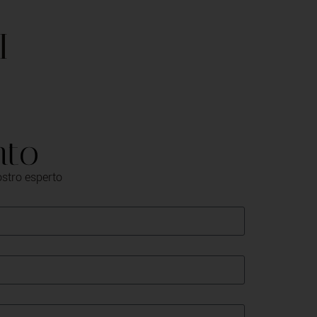
I
nto
ostro esperto