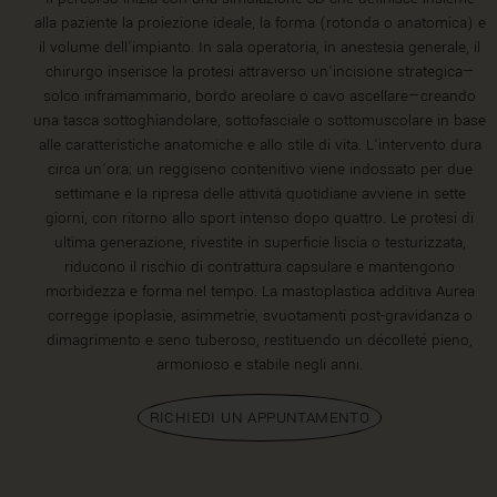
alla paziente la proiezione ideale, la forma (rotonda o anatomica) e
il volume dell’impianto. In sala operatoria, in anestesia generale, il
chirurgo inserisce la protesi attraverso un’incisione strategica—
solco inframammario, bordo areolare o cavo ascellare—creando
una tasca sottoghiandolare, sottofasciale o sottomuscolare in base
alle caratteristiche anatomiche e allo stile di vita. L’intervento dura
circa un’ora; un reggiseno contenitivo viene indossato per due
settimane e la ripresa delle attività quotidiane avviene in sette
giorni, con ritorno allo sport intenso dopo quattro. Le protesi di
ultima generazione, rivestite in superficie liscia o testurizzata,
riducono il rischio di contrattura capsulare e mantengono
morbidezza e forma nel tempo. La mastoplastica additiva Aurea
corregge ipoplasie, asimmetrie, svuotamenti post-gravidanza o
dimagrimento e seno tuberoso, restituendo un décolleté pieno,
armonioso e stabile negli anni.
RICHIEDI UN APPUNTAMENTO