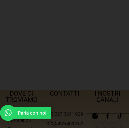
DOVE CI
CONTATTI
I NOSTRI
TROVIAMO
CANALI
Parla con noi
+39 327 386 1929
Roma – Via Angelo
Brofferio 7
©2025 Aurea
info@aurearoma.it
Medical Service