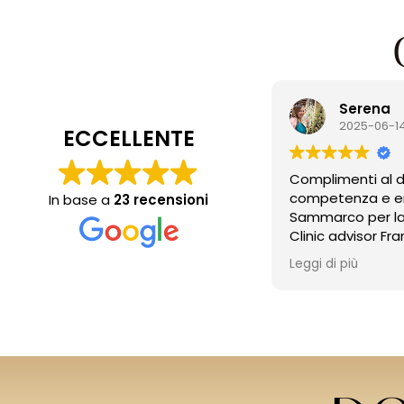
Serena
2025-06-14
ECCELLENTE
Complimenti al dott
competenza e empa
In base a
23 recensioni
Sammarco per la professionalità e alla
Clinic advisor France
calda accoglienza e
Leggi di più
capacità di andare 
paziente .