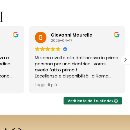
I
Giovanni Maurella
2025-04-17
 e
Mi sono rivolto alla dottoressa in prima
ico
persona per una cicatrice , vorrei
averlo fatto prima !
no
Eccellenza e disponibilità , a Roma
ne per
Nord mai scontati .
Leggi di più
Verificato da Trustindex