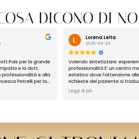
COSA DICONO DI NO
Lorena Leita
2025-04-24
.Pais per la grande
Volendo sintetizzare: esperienza
tia e la dott.
professionalità E’ un centro med
estetico dove l’attenzione alle
sca Petrelli per la
richieste del paziente si traduco
 la magistrale
nella ricerca della miglior soluzio
Leggi di più
incontro alla
soddisfare le varie esigenze.