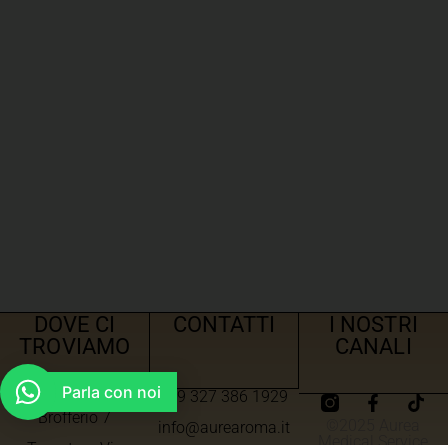
DOVE CI
CONTATTI
I NOSTRI
TROVIAMO
CANALI
Parla con noi
+39 327 386 1929
Roma – Via Angelo
Brofferio 7
©2025 Aurea
info@aurearoma.it
Medical Service