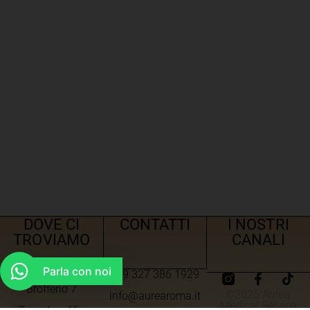
DOVE CI
CONTATTI
I NOSTRI
TROVIAMO
CANALI
Parla con noi
+39 327 386 1929
Roma – Via Angelo
Brofferio 7
©2025 Aurea
info@aurearoma.it
Medical Service