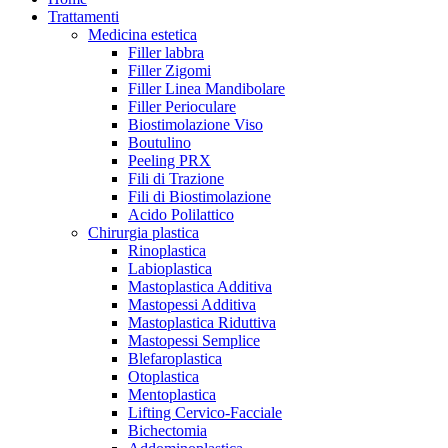
Trattamenti
Medicina estetica
Filler labbra
Filler Zigomi
Filler Linea Mandibolare
Filler Perioculare
Biostimolazione Viso
Boutulino
Peeling PRX
Fili di Trazione
Fili di Biostimolazione
Acido Polilattico
Chirurgia plastica
Rinoplastica
Labioplastica
Mastoplastica Additiva
Mastopessi Additiva
Mastoplastica Riduttiva
Mastopessi Semplice
Blefaroplastica
Otoplastica
Mentoplastica
Lifting Cervico-Facciale
Bichectomia