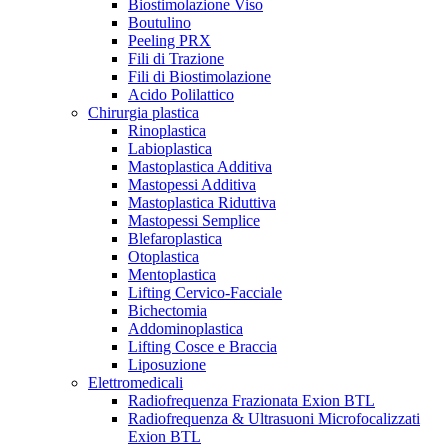
Biostimolazione Viso
Boutulino
Peeling PRX
Fili di Trazione
Fili di Biostimolazione
Acido Polilattico
Chirurgia plastica
Rinoplastica
Labioplastica
Mastoplastica Additiva
Mastopessi Additiva
Mastoplastica Riduttiva
Mastopessi Semplice
Blefaroplastica
Otoplastica
Mentoplastica
Lifting Cervico-Facciale
Bichectomia
Addominoplastica
Lifting Cosce e Braccia
Liposuzione
Elettromedicali
Radiofrequenza Frazionata Exion BTL
Radiofrequenza & Ultrasuoni Microfocalizzati
Exion BTL