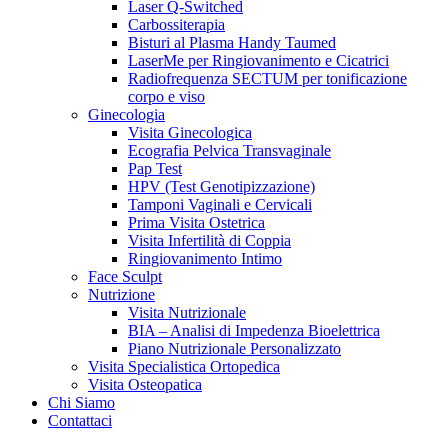
Laser Q-Switched
Carbossiterapia
Bisturi al Plasma Handy Taumed
LaserMe per Ringiovanimento e Cicatrici
Radiofrequenza SECTUM per tonificazione
corpo e viso
Ginecologia
Visita Ginecologica
Ecografia Pelvica Transvaginale
Pap Test
HPV (Test Genotipizzazione)
Tamponi Vaginali e Cervicali
Prima Visita Ostetrica
Visita Infertilità di Coppia
Ringiovanimento Intimo
Face Sculpt
Nutrizione
Visita Nutrizionale
BIA – Analisi di Impedenza Bioelettrica
Piano Nutrizionale Personalizzato
Visita Specialistica Ortopedica
Visita Osteopatica
Chi Siamo
Contattaci