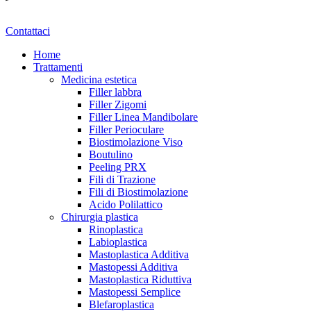
Contattaci
Home
Trattamenti
Medicina estetica
Filler labbra
Filler Zigomi
Filler Linea Mandibolare
Filler Perioculare
Biostimolazione Viso
Boutulino
Peeling PRX
Fili di Trazione
Fili di Biostimolazione
Acido Polilattico
Chirurgia plastica
Rinoplastica
Labioplastica
Mastoplastica Additiva
Mastopessi Additiva
Mastoplastica Riduttiva
Mastopessi Semplice
Blefaroplastica