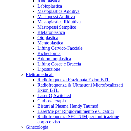
Rinoplastica
Labioplastica
Mastoplastica Additiva
Mastopessi Additiva
Mastoplastica Riduttiva
Mastopessi Semplice
Blefaroplastica
Otoplastica
Mentoplastica
Lifting Cervico-Facciale
Bichectomia
Addominoplastica
Lifting Cosce e Braccia
Liposuzione
Elettromedicali
Radiofrequenza Frazionata Exion BTL
Radiofrequenza & Ultrasuoni Microfocalizzati
Exion BTL
Laser Q-Switched
Carbossiterapia
Bisturi al Plasma Handy Taumed
LaserMe per Ringiovanimento e Cicatrici
Radiofrequenza SECTUM per tonificazione
corpo e viso
Ginecologia