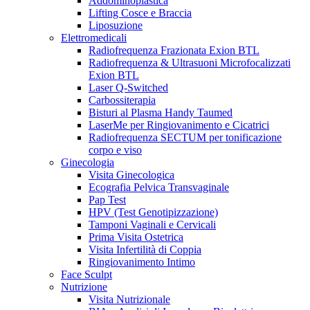
Addominoplastica
Lifting Cosce e Braccia
Liposuzione
Elettromedicali
Radiofrequenza Frazionata Exion BTL
Radiofrequenza & Ultrasuoni Microfocalizzati
Exion BTL
Laser Q-Switched
Carbossiterapia
Bisturi al Plasma Handy Taumed
LaserMe per Ringiovanimento e Cicatrici
Radiofrequenza SECTUM per tonificazione
corpo e viso
Ginecologia
Visita Ginecologica
Ecografia Pelvica Transvaginale
Pap Test
HPV (Test Genotipizzazione)
Tamponi Vaginali e Cervicali
Prima Visita Ostetrica
Visita Infertilità di Coppia
Ringiovanimento Intimo
Face Sculpt
Nutrizione
Visita Nutrizionale