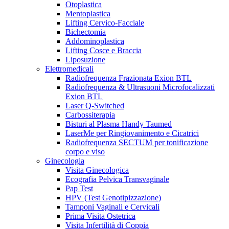
Otoplastica
Mentoplastica
Lifting Cervico-Facciale
Bichectomia
Addominoplastica
Lifting Cosce e Braccia
Liposuzione
Elettromedicali
Radiofrequenza Frazionata Exion BTL
Radiofrequenza & Ultrasuoni Microfocalizzati
Exion BTL
Laser Q-Switched
Carbossiterapia
Bisturi al Plasma Handy Taumed
LaserMe per Ringiovanimento e Cicatrici
Radiofrequenza SECTUM per tonificazione
corpo e viso
Ginecologia
Visita Ginecologica
Ecografia Pelvica Transvaginale
Pap Test
HPV (Test Genotipizzazione)
Tamponi Vaginali e Cervicali
Prima Visita Ostetrica
Visita Infertilità di Coppia