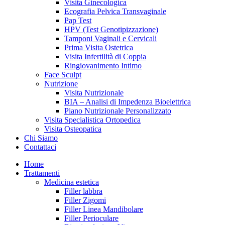
Visita Ginecologica
Ecografia Pelvica Transvaginale
Pap Test
HPV (Test Genotipizzazione)
Tamponi Vaginali e Cervicali
Prima Visita Ostetrica
Visita Infertilità di Coppia
Ringiovanimento Intimo
Face Sculpt
Nutrizione
Visita Nutrizionale
BIA – Analisi di Impedenza Bioelettrica
Piano Nutrizionale Personalizzato
Visita Specialistica Ortopedica
Visita Osteopatica
Chi Siamo
Contattaci
Home
Trattamenti
Medicina estetica
Filler labbra
Filler Zigomi
Filler Linea Mandibolare
Filler Perioculare